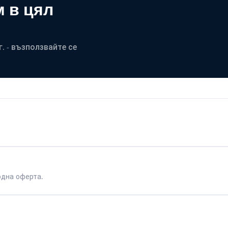
 в цял
. - възползвайте се
одна оферта.