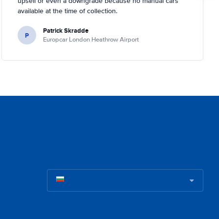
upsell or even a downgrade because no manual cars
available at the time of collection.
Patrick Skradde
P
Europcar London Heathrow Airport