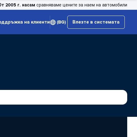
От 2005 г. насам
сравняваме цените за наем на автомобили
оддръжка на клиенти
(BG)
Влезте в системата