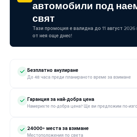
автомобили под наем
свят
Тази промоция е валидна до 11 август 2026 г
от нея още днес!
Безплатно анулиране
До 48 часа преди планираното време за взимане
Гаранция за най-добра цена
Намерихте по-добра цена? Ще ви предложим по-изг
24000+ места за взимане
Местоположения по света