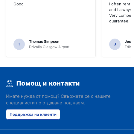
Good
I often rent 
and I always 
Very competit
guarantee.
Thomas Simpson
Jesu
T
J
Drivalia Glasgow Airport
Edinb
Помощ и контакти
Имате нужда от помощ? Свържете се с нашите
специалисти по отдаване под наем.
Поддръжка на клиенти