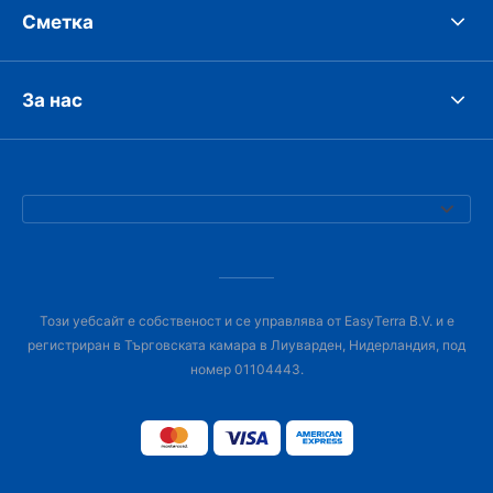
Сметка
За нас
Този уебсайт е собственост и се управлява от EasyTerra B.V. и е
регистриран в Търговската камара в Лиуварден, Нидерландия, под
номер 01104443.