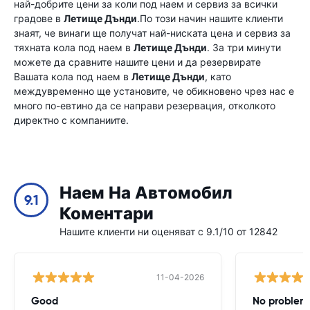
най-добрите цени за коли под наем и сервиз за всички
градове в
Летище Дънди
.По този начин нашите клиенти
знаят, че винаги ще получат най-ниската цена и сервиз за
тяхната кола под наем в
Летище Дънди
. За три минути
можете да сравните нашите цени и да резервирате
Вашата кола под наем в
Летище Дънди
, като
междувременно ще установите, че обикновено чрез нас е
много по-евтино да се направи резервация, отколкото
директно с компаниите.
Наем На Автомобил
9.1
Коментари
Нашите клиенти ни оценяват с 9.1/10 от 12842
11-04-2026
Good
No problem