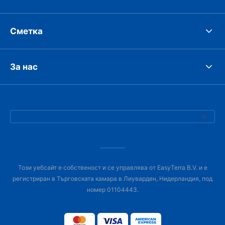
Сметка
За нас
Този уебсайт е собственост и се управлява от EasyTerra B.V. и е
регистриран в Търговската камара в Лиуварден, Нидерландия, под
номер 01104443.