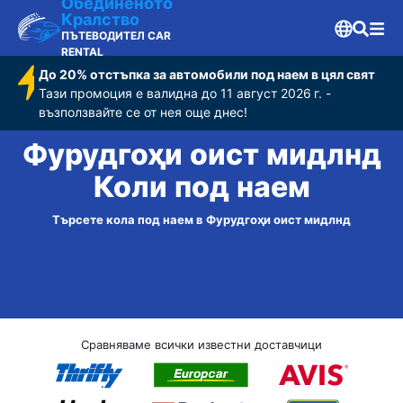
Обединеното
Кралство
ПЪТЕВОДИТЕЛ CAR
RENTAL
До 20% отстъпка за автомобили под наем в цял свят
Тази промоция е валидна до 11 август 2026 г. -
възползвайте се от нея още днес!
Фурудгоҳи оист мидлнд
Коли под наем
Търсете кола под наем в Фурудгоҳи оист мидлнд
Сравняваме всички известни доставчици