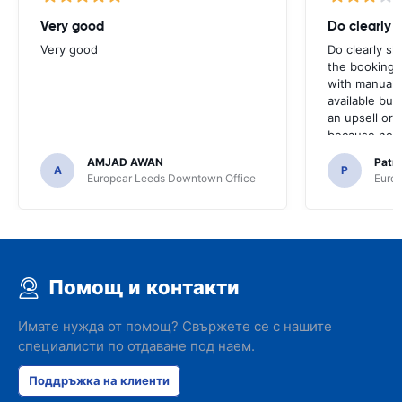
Very good
Do clearly 
Very good
Do clearly s
the booking 
with manual 
available but 
an upsell or
because no ma
time of collec
AMJAD AWAN
Patr
A
P
Europcar Leeds Downtown Office
Europ
Помощ и контакти
Имате нужда от помощ? Свържете се с нашите
специалисти по отдаване под наем.
Поддръжка на клиенти