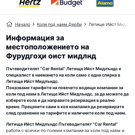
Начало
Коли под наем Дерби
Летище Ийст Мидлън
Информация за
местоположението на
Фурудгоҳи оист мидлнд
Пътеводителят "Car Rental"
Летище Ийст Мидлъндс
е
специалист в наемането на коли само с една спирка в
Летище Ийст Мидлъндс
.
Показваме тарифите на повечето водещи компании за
коли под наем в
Летище Ийст Мидлъндс
, за да можете да
изберете кола и да направите резервация в реално
време. Преценете сами в коя компания да резервирате
след сравнение на тарифите и наличните коли под наем.
Летище Ийст Мидлъндс
Пътеводителят "Car Rental"
работи с всички по-големи компании за коли под наем и