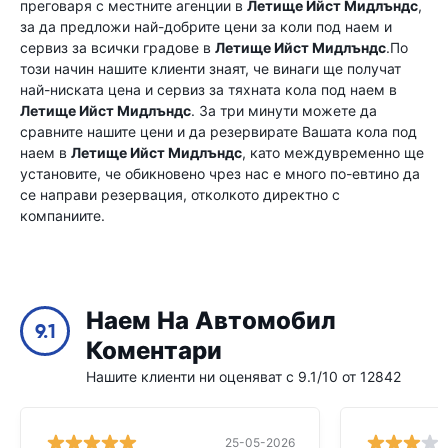
преговаря с местните агенции в
Летище Ийст Мидлъндс
,
за да предложи най-добрите цени за коли под наем и
сервиз за всички градове в
Летище Ийст Мидлъндс
.По
този начин нашите клиенти знаят, че винаги ще получат
най-ниската цена и сервиз за тяхната кола под наем в
Летище Ийст Мидлъндс
. За три минути можете да
сравните нашите цени и да резервирате Вашата кола под
наем в
Летище Ийст Мидлъндс
, като междувременно ще
установите, че обикновено чрез нас е много по-евтино да
се направи резервация, отколкото директно с
компаниите.
Наем На Автомобил
9.1
Коментари
Нашите клиенти ни оценяват с 9.1/10 от 12842
25-05-2026