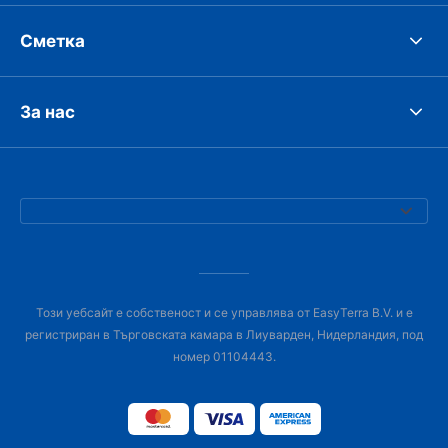
Сметка
За нас
Този уебсайт е собственост и се управлява от EasyTerra B.V. и е
регистриран в Търговската камара в Лиуварден, Нидерландия, под
номер 01104443.