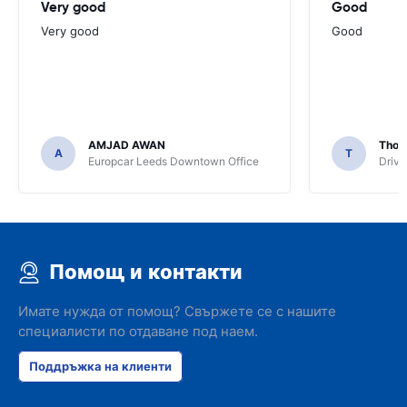
Very good
Good
Very good
Good
AMJAD AWAN
Thom
A
T
Europcar Leeds Downtown Office
Driva
Помощ и контакти
Имате нужда от помощ? Свържете се с нашите
специалисти по отдаване под наем.
Поддръжка на клиенти