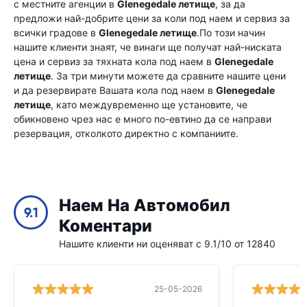
с местните агенции в
Glenegedale летище
, за да
предложи най-добрите цени за коли под наем и сервиз за
всички градове в
Glenegedale летище
.По този начин
нашите клиенти знаят, че винаги ще получат най-ниската
цена и сервиз за тяхната кола под наем в
Glenegedale
летище
. За три минути можете да сравните нашите цени
и да резервирате Вашата кола под наем в
Glenegedale
летище
, като междувременно ще установите, че
обикновено чрез нас е много по-евтино да се направи
резервация, отколкото директно с компаниите.
Наем На Автомобил
9.1
Коментари
Нашите клиенти ни оценяват с 9.1/10 от 12840
25-05-2026