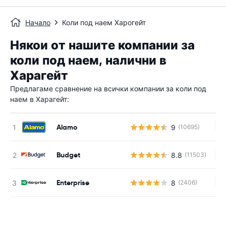
Начало
Коли под наем Харогейт
Някои от нашите компании за
коли под наем, налични в
Харагейт
Предлагаме сравнение на всички компании за коли под
наем в Харагейт:
Alamo
9
(10695)
Н
Budget
8.8
(11503)
Н
Enterprise
8
(2406)
Н