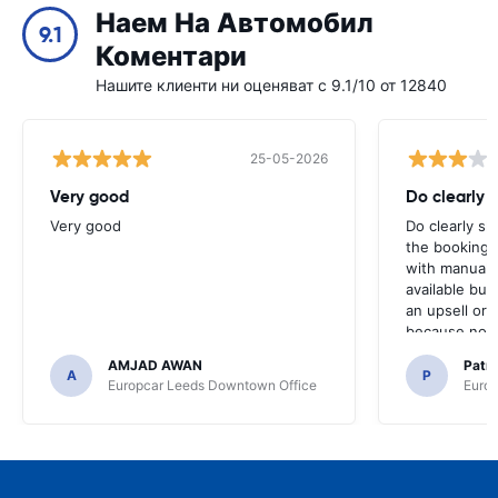
Наем На Автомобил
9.1
Коментари
Нашите клиенти ни оценяват с 9.1/10 от 12840
25-05-2026
Very good
Do clearly 
Very good
Do clearly s
the booking 
with manual 
available but 
an upsell or
because no ma
time of collec
AMJAD AWAN
Patr
A
P
Europcar Leeds Downtown Office
Europ