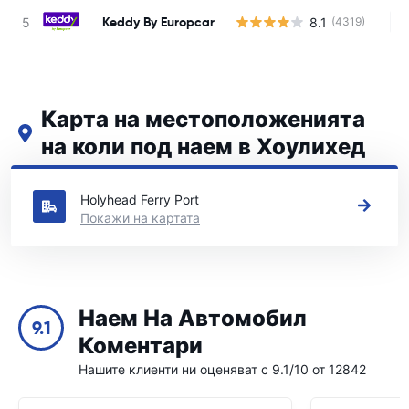
Keddy By Europcar
8.1
(4319)
Н
Карта на местоположенията
на коли под наем в Хоулихед
Вижте нашите основни места за коли под наем в Хоулихед
Holyhead Ferry Port
Покажи на картата
Наем На Автомобил
9.1
Коментари
Нашите клиенти ни оценяват с 9.1/10 от 12842