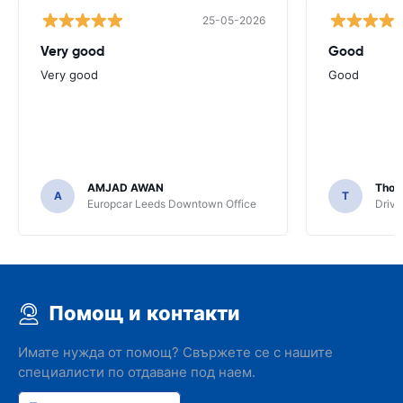
25-05-2026
Very good
Good
Very good
Good
AMJAD AWAN
Thom
A
T
Europcar Leeds Downtown Office
Driva
Помощ и контакти
Имате нужда от помощ? Свържете се с нашите
специалисти по отдаване под наем.