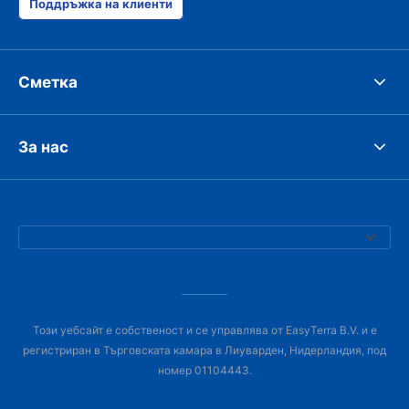
Поддръжка на клиенти
Сметка
За нас
Този уебсайт е собственост и се управлява от EasyTerra B.V. и е
регистриран в Търговската камара в Лиуварден, Нидерландия, под
номер 01104443.