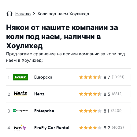
Начало
Коли под наем Хоулихед
Някои от нашите компании за
коли под наем, налични в
Хоулихед
Предлагаме сравнение на всички компании за коли под
наем в Хоулихед:
Europcar
8.7
(10251)
Н
Hertz
8.5
(8812)
Н
Enterprise
8.1
(2409)
Н
FireFly Car Rental
8.2
(4033)
Н