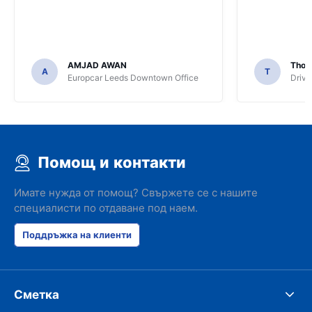
AMJAD AWAN
Thom
A
T
Europcar Leeds Downtown Office
Driva
Помощ и контакти
Имате нужда от помощ? Свържете се с нашите
специалисти по отдаване под наем.
Поддръжка на клиенти
Сметка