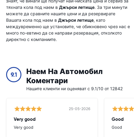
знаят, че винаги ще получат най-ниската цена и сервиз за
тяхната кола под наем в
Джърси летище
. За три минути
можете да сравните нашите цени и да резервирате
Вашата кола под наем в
Джърси летище
, като
междувременно ще установите, че обикновено чрез нас е
много по-евтино да се направи резервация, отколкото
директно с компаниите.
Наем На Автомобил
9.1
Коментари
Нашите клиенти ни оценяват с 9.1/10 от 12842
25-05-2026
Very good
Good
Very good
Good