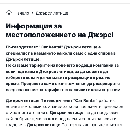
Начало
Джърси летище
Информация за
местоположението на Джэрсі
Пътеводителят "Car Rental"
Джърси летище
е
специалист в наемането на коли само с една спирка в
Джърси летище
.
Показваме тарифите на повечето водещи компании за
коли под наем в
Джърси летище
, за да можете да
изберете кола и да направите резервация в реално
време. Преценете сами в коя компания да резервирате
след сравнение на тарифите и наличните коли под наем.
Джърси летище
Пътеводителят "Car Rental"
работи с
всички по-големи компании за коли под наем и преговаря
с местните агенции в
Джърси летище
, за да предложи
най-добрите цени за коли под наем и сервиз за всички
градове в
Джърси летище
.По този начин нашите клиенти