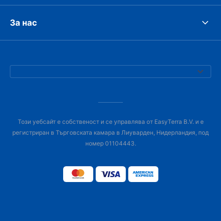
За нас
Този уебсайт е собственост и се управлява от EasyTerra B.V. и е
регистриран в Търговската камара в Лиуварден, Нидерландия, под
номер 01104443.