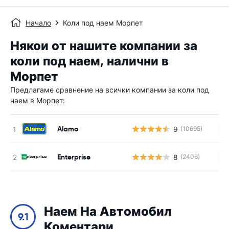
Начало
Коли под наем Морпет
Някои от нашите компании за
коли под наем, налични в
Морпет
Предлагаме сравнение на всички компании за коли под
наем в Морпет:
Alamo
9
(10695)
Н
Enterprise
8
(2406)
Н
Наем На Автомобил
9.1
Коментари