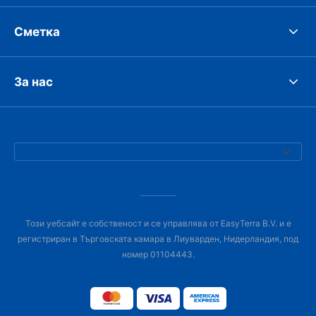
Сметка
За нас
Този уебсайт е собственост и се управлява от EasyTerra B.V. и е
регистриран в Търговската камара в Лиуварден, Нидерландия, под
номер 01104443.