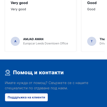
Very good
Good
Very good
Good
AMJAD AWAN
Thom
A
T
Europcar Leeds Downtown Office
Driva
Помощ и контакти
Имате нужда от помощ? Свържете се с нашите
специалисти по отдаване под наем.
Поддръжка на клиенти