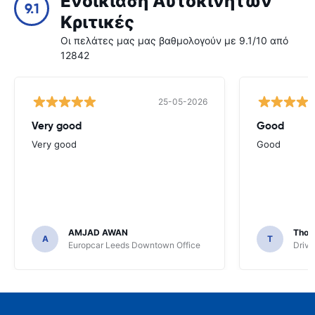
Ενοικίαση Αυτοκινήτων
9.1
Κριτικές
Οι πελάτες μας μας βαθμολογούν με 9.1/10 από
12842
25-05-2026
Very good
Good
Very good
Good
AMJAD AWAN
Thom
A
T
Europcar Leeds Downtown Office
Driva