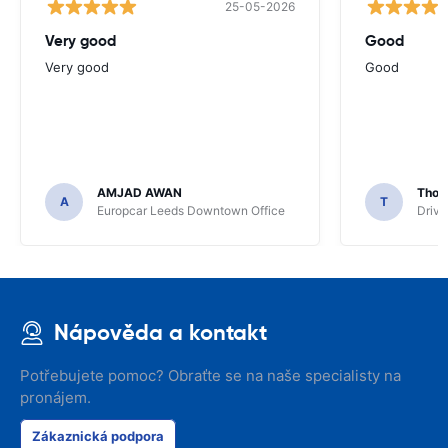
25-05-2026
Very good
Good
Very good
Good
AMJAD AWAN
Thom
A
T
Europcar Leeds Downtown Office
Driva
Nápověda a kontakt
Potřebujete pomoc? Obraťte se na naše specialisty na
pronájem.
Zákaznická podpora