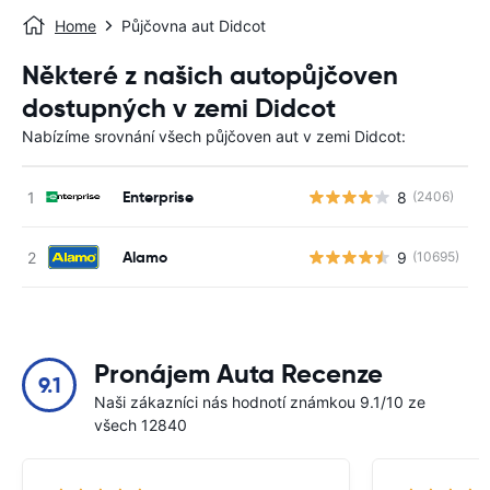
Home
Půjčovna aut Didcot
Některé z našich autopůjčoven
dostupných v zemi Didcot
Nabízíme srovnání všech půjčoven aut v zemi Didcot:
Enterprise
8
(2406)
Alamo
9
(10695)
Pronájem Auta Recenze
9.1
Naši zákazníci nás hodnotí známkou 9.1/10 ze
všech 12840