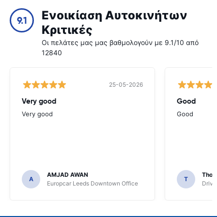
Ενοικίαση Αυτοκινήτων
9.1
Κριτικές
Οι πελάτες μας μας βαθμολογούν με 9.1/10 από
12840
25-05-2026
Very good
Good
Very good
Good
AMJAD AWAN
Thom
A
T
Europcar Leeds Downtown Office
Driva