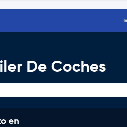
I
iler De Coches
to en