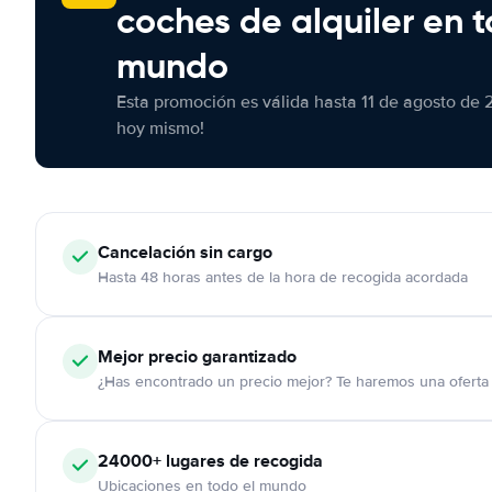
coches de alquiler en t
mundo
Esta promoción es válida hasta 11 de agosto de 
hoy mismo!
Cancelación
sin cargo
Hasta 48 horas antes de la hora de recogida acordada
Mejor precio garantizado
¿Has encontrado un precio mejor? Te haremos una oferta 
24000+
lugares de recogida
Ubicaciones en todo el mundo