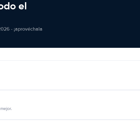
odo el
2026 - ¡aprovéchala
mejor.