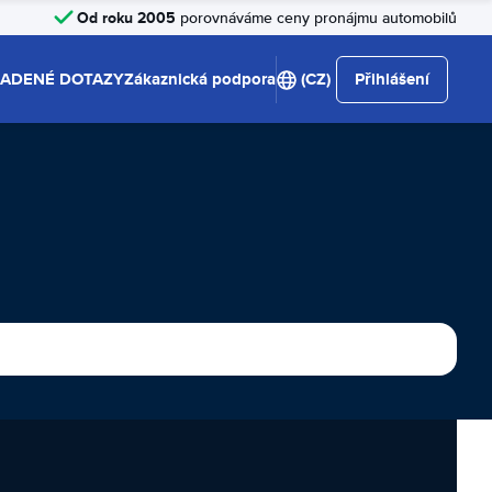
Od roku 2005
porovnáváme ceny pronájmu automobilů
LADENÉ DOTAZY
Zákaznická podpora
(CZ)
Přihlášení