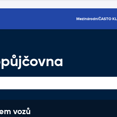
Mezinárodní
ČASTO K
opůjčovna
jem vozů