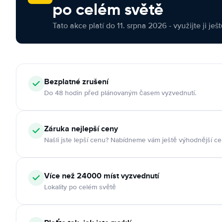
po celém světě
Tato akce platí do 11. srpna 2026 - využijte ji ješ
Bezplatné zrušení
Do 48 hodin před plánovaným časem vyzvednutí.
Záruka nejlepší ceny
Našli jste lepší cenu? Nabídneme vám ještě výhodnější ce
Více než 24000 míst vyzvednutí
Lokality po celém světě