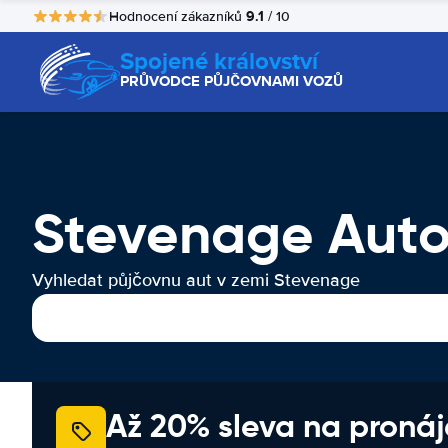
9.1
Hodnocení zákazníků
/ 10
Spojené království
PRŮVODCE PŮJČOVNAMI VOZŮ
Stevenage Aut
Vyhledat půjčovnu aut v zemi Stevenage
Až 20% sleva na proná