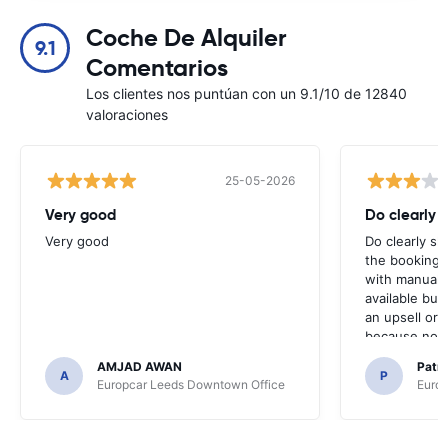
Coche De Alquiler
9.1
Comentarios
Los clientes nos puntúan con un 9.1/10 de 12840
valoraciones
25-05-2026
Very good
Do clearly 
Very good
Do clearly s
the booking 
with manual 
available but 
an upsell or
because no ma
time of collec
AMJAD AWAN
Patr
A
P
Europcar Leeds Downtown Office
Europ