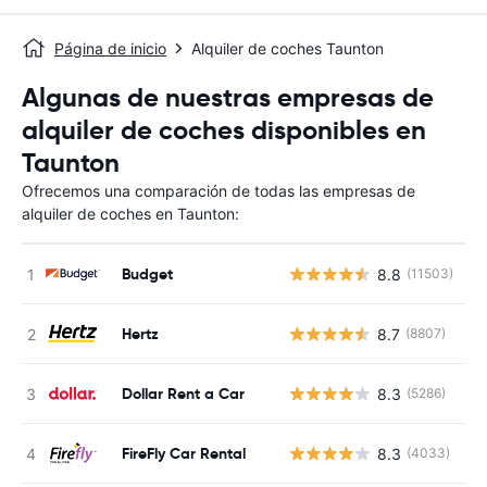
Página de inicio
Alquiler de coches Taunton
Algunas de nuestras empresas de
alquiler de coches disponibles en
Taunton
Ofrecemos una comparación de todas las empresas de
alquiler de coches en Taunton:
Budget
8.8
(11503)
N
Hertz
8.7
(8807)
N
Dollar Rent a Car
8.3
(5286)
N
FireFly Car Rental
8.3
(4033)
N