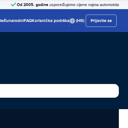
Od 2005. godine
uspoređujemo cijene najma automobila
eđunarodni
FAQ
Korisnička podrška
(HR)
Prijavite se