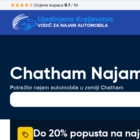
9.1
Ocjene kupaca
/ 10
Ujedinjeno Kraljevstvo
VODIČ ZA NAJAM AUTOMOBILA
Chatham Najam
Potražite najam automobila u zemlji Chatham
Do 20% popusta na na