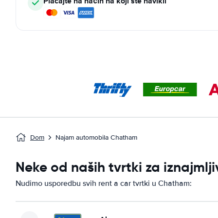
Plaćajte na način na koji ste navikli
Dom
Najam automobila Chatham
Neke od naših tvrtki za iznajm
Nudimo usporedbu svih rent a car tvrtki u Chatham: