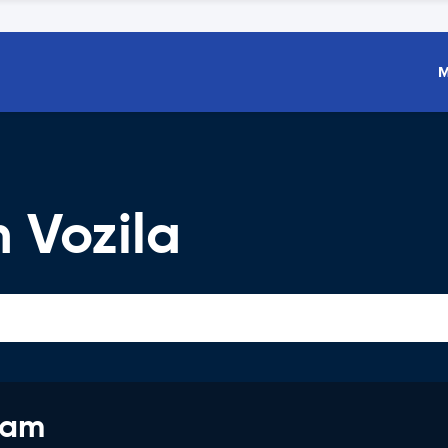
M
 Vozila
jam