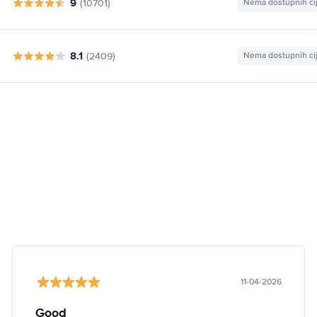
9
(10701)
Nema dostupnih ci
8.1
(2409)
Nema dostupnih ci
11-04-2026
Good