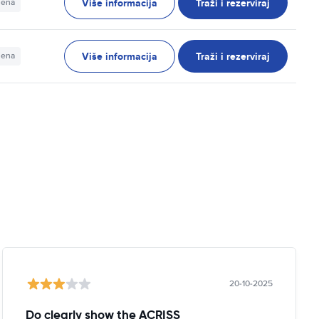
Više informacija
Traži i rezerviraj
jena
Više informacija
Traži i rezerviraj
jena
20-10-2025
Do clearly show the ACRISS