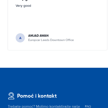
Very good
AMJAD AWAN
A
Europcar Leeds Downtown Office
Pomoć i kontakt
Trebate pomoć? Molimo kontaktirajte naše
FAQ