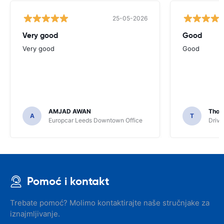
25-05-2026
Very good
Good
Very good
Good
AMJAD AWAN
Thom
A
T
Europcar Leeds Downtown Office
Driva
Pomoć i kontakt
Trebate pomoć? Molimo kontaktirajte naše stručnjake za
iznajmljivanje.