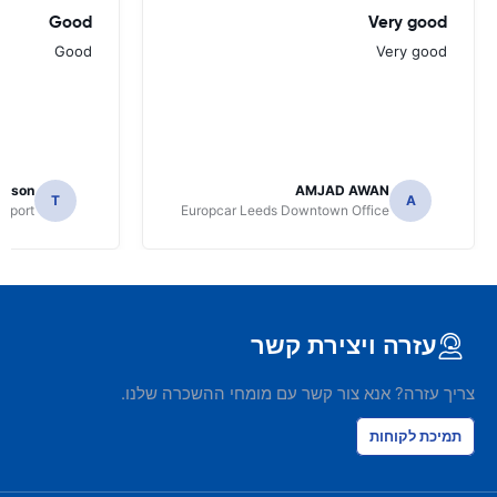
Good
Very good
Good
Very good
mpson
AMJAD AWAN
T
A
irport
Europcar Leeds Downtown Office
עזרה ויצירת קשר
צריך עזרה? אנא צור קשר עם מומחי ההשכרה שלנו.
תמיכת לקוחות