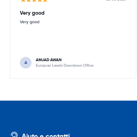
Very good
Very good
AMJAD AWAN
A
Europcar Leeds Downtown Office
Aiuto e contatti