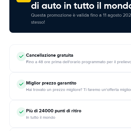
di auto in tutto il mond
Questa promozione è valida fino a 11 agosto 202
stesso!
Cancellazione
gratuita
Fino a 48 ore prima dell'orario programmato per il preliev
Miglior prezzo garantito
Hai trovato un prezzo migliore? Ti faremo un'offerta miglio
Più di 24000
punti di ritiro
In tutto il mondo