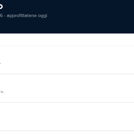
o
6 - approfittatene oggi
o
re.