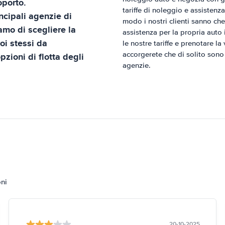
oporto
.
tariffe di noleggio e assistenza
ncipali agenzie di
modo i nostri clienti sanno che
amo di scegliere la
assistenza per la propria auto i
oi stessi da
le nostre tariffe e prenotare l
accorgerete che di solito sono
pzioni di flotta degli
agenzie.
oni
20-10-2025