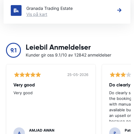
Granada Trading Estate
Vis på kart
Leiebil Anmeldelser
9.1
Kunder gir oss 9.1/10 av 12842 anmeldelser
25-05-2026
Very good
Do clearly 
Very good
Do clearly s
the booking 
with manual 
available but 
an upsell or
because no ma
time of collec
AMJAD AWAN
Patr
A
P