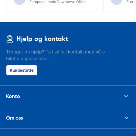
Europcar Leeds Downtown Office
Europ
Hjelp og kontakt
Trenger du hjelp? Ta i så fall kontakt med våre
bilutleiespesialister.
Kundestøtte
Konto
Om oss