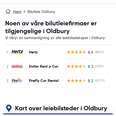
Hjem
Bilutleie Oldbury
Noen av våre bilutleiefirmaer er
tilgjengelige i Oldbury
Vi tilbyr en sammenligning av alle leiebilselskaper i Oldbury:
Hertz
8.6
(8812)
In
Dollar Rent a Car
8.3
(5291)
In
FireFly Car Rental
8.2
(4033)
In
Kart over leiebilsteder i Oldbury
Se våre viktigste bilutleiesteder i Oldbury