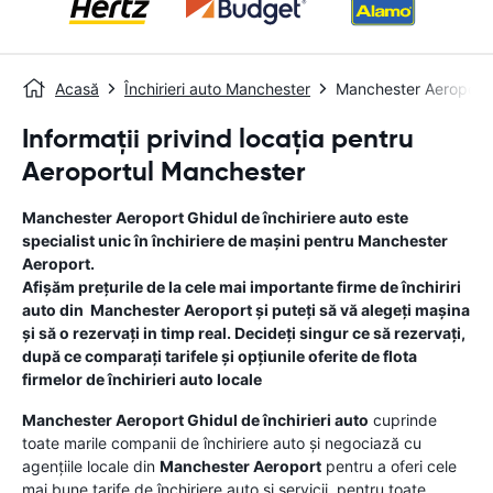
Acasă
Închirieri auto Manchester
Manchester Aeroport
Informații privind locația pentru
Aeroportul Manchester
Manchester Aeroport
Ghidul de închiriere auto
este
specialist unic în închiriere de mașini pentru
Manchester
Aeroport
.
Afișăm prețurile de la cele mai importante firme de închiriri
auto din
Manchester Aeroport
și puteți să vă alegeți mașina
și să o rezervați in timp real. Decideți singur ce să rezervați,
după ce comparați tarifele și opțiunile oferite de flota
firmelor de închirieri auto locale
Manchester Aeroport
Ghidul de închirieri auto
cuprinde
toate marile companii de închiriere auto și negociază cu
agențiile locale din
Manchester Aeroport
pentru a oferi cele
mai bune tarife de închiriere auto și servicii, pentru toate