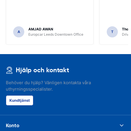
AMJAD AWAN
Thom
A
T
Europcar Leeds Downtown Office
Driva
Hjälp och kontakt
Behöver du hjälp? Vänligen kontakta våra
uthyrningsspecialister.
Kundtjänst
Konto