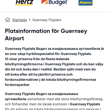
Startsida
Guernsey Flyplats
Platsinformation för Guernsey
Airport
Guernsey Flyplats
Водич за изнајмљивање аутомобила
är
en one-stop hyrbilsspecialist för
Guernsey Flyplats
.
Vi visar priserna från de flesta ledande
biluthyrningsfirmorna i
Guernsey Flyplats
och du kan välja
din bil och boka den i realtid. Bestäm själv med vem du
vill boka efter att ha jämfört priserna och
fordonsalternativen j de lokala biluthyrningsfirmornas
fordonsparker.
Guernsey Flyplats
Водич за изнајмљивање
аутомобила
samarbetar med alla stora biluthyrningsföretag
och förhandlar med de lokala kontoren i
Guernsey Flyplats
för att erbjuda de bästa biluthyrningspriserna och servicen i