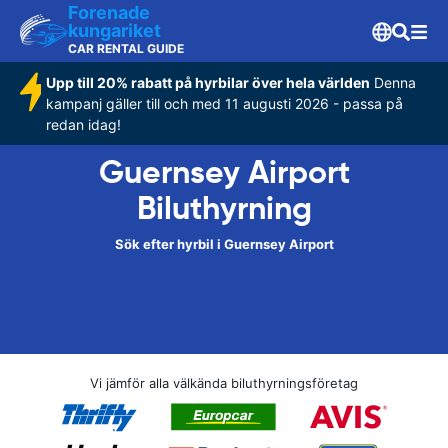
Forenade
kungariket
CAR RENTAL GUIDE
Upp till 20% rabatt på hyrbilar över hela världen
Denna
kampanj gäller till och med 11 augusti 2026 - passa på
redan idag!
Guernsey Airport
Biluthyrning
Sök efter hyrbil i Guernsey Airport
Vi jämför alla välkända biluthyrningsföretag