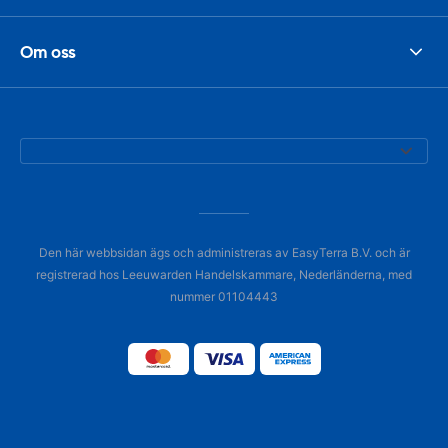
Om oss
Den här webbsidan ägs och administreras av EasyTerra B.V. och är
registrerad hos Leeuwarden Handelskammare, Nederländerna, med
nummer 01104443