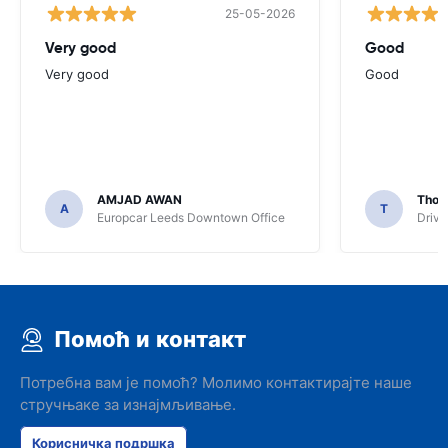
25-05-2026
Very good
Good
Very good
Good
AMJAD AWAN
Thom
A
T
Europcar Leeds Downtown Office
Driva
Помоћ и контакт
Потребна вам је помоћ? Молимо контактирајте наше
стручњаке за изнајмљивање.
Корисничка подршка