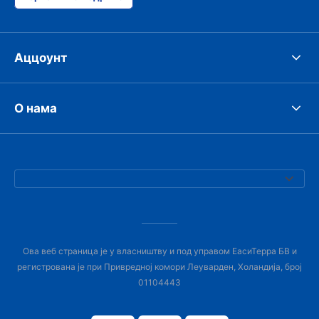
Аццоунт
О нама
Ова веб страница је у власништву и под управом ЕасиТерра БВ и
регистрована је при Привредној комори Леуварден, Холандија, број
01104443