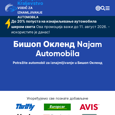
Kraljevstvo
VODIČ ZA
IZNAMLJIVANJE
AUTOMOBILA
До 20% попуста на изнајмљивање аутомобила
широм света
Ова промоција важи до 11. август 2026. -
искористите је данас!
Бишоп Окленд Najam
Automobila
Potražite automobil za iznajmljivanje u Бишоп Окленд
Упоређујемо све познате добављаче