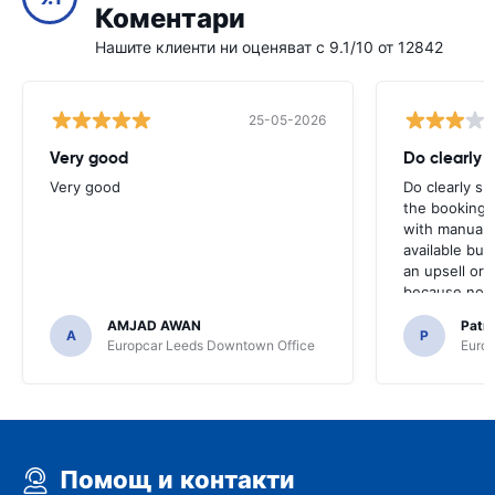
Коментари
Нашите клиенти ни оценяват с 9.1/10 от 12842
25-05-2026
Very good
Do clearly 
Very good
Do clearly s
the booking 
with manual 
available but 
an upsell or
because no ma
time of collec
AMJAD AWAN
Patr
A
P
Europcar Leeds Downtown Office
Europ
Помощ и контакти