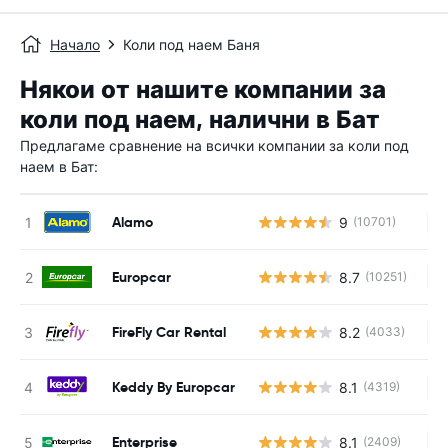
Начало
Коли под наем Баня
Някои от нашите компании за
коли под наем, налични в Бат
Предлагаме сравнение на всички компании за коли под
наем в Бат:
Alamo
9
(10701)
Н
Europcar
8.7
(10251)
Н
FireFly Car Rental
8.2
(4033)
Н
Keddy By Europcar
8.1
(4319)
Н
Enterprise
8.1
(2409)
Н