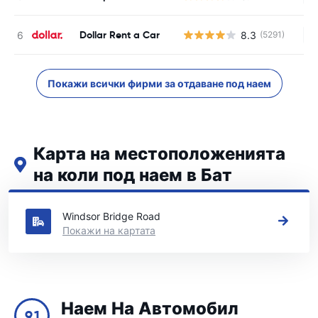
Dollar Rent a Car
8.3
(5291)
Н
Покажи всички фирми за отдаване под наем
Карта на местоположенията
на коли под наем в Бат
Вижте нашите основни места за коли под наем в Бат
Windsor Bridge Road
Покажи на картата
Наем На Автомобил
9.1