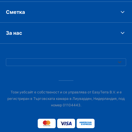
Сметка
За нас
Този уебсайт е собственост и се управлява от EasyTerra B.V. и е
регистриран в Търговската камара в Лиуварден, Нидерландия, под
номер 01104443.