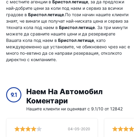
с местните агенции в
Бристол летище
, за да предложи
най-добрите цени за коли под наем и сервиз за всички
градове в
Бристол летище
.По този начин нашите клиенти
знаят, че винаги ще получат най-ниската цена и сервиз за
тяхната кола под наем в
Бристол летище
. За три минути
можете да сравните нашите цени и да резервирате
Вашата кола под наем в
Бристол летище
, като
междувременно ще установите, че обикновено чрез нас е
много по-евтино да се направи резервация, отколкото
директно с компаниите.
Наем На Автомобил
9.1
Коментари
Нашите клиенти ни оценяват с 9.1/10 от 12842
04-05-2020