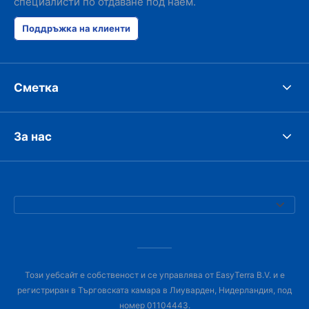
специалисти по отдаване под наем.
Поддръжка на клиенти
Сметка
За нас
Този уебсайт е собственост и се управлява от EasyTerra B.V. и е
регистриран в Търговската камара в Лиуварден, Нидерландия, под
номер 01104443.