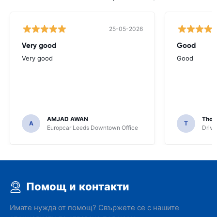
25-05-2026
Very good
Good
Very good
Good
AMJAD AWAN
Thom
A
T
Europcar Leeds Downtown Office
Driva
Помощ и контакти
Имате нужда от помощ? Свържете се с нашите