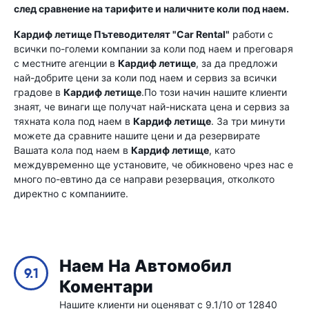
след сравнение на тарифите и наличните коли под наем.
Кардиф летище
Пътеводителят "Car Rental"
работи с
всички по-големи компании за коли под наем и преговаря
с местните агенции в
Кардиф летище
, за да предложи
най-добрите цени за коли под наем и сервиз за всички
градове в
Кардиф летище
.По този начин нашите клиенти
знаят, че винаги ще получат най-ниската цена и сервиз за
тяхната кола под наем в
Кардиф летище
. За три минути
можете да сравните нашите цени и да резервирате
Вашата кола под наем в
Кардиф летище
, като
междувременно ще установите, че обикновено чрез нас е
много по-евтино да се направи резервация, отколкото
директно с компаниите.
Наем На Автомобил
9.1
Коментари
Нашите клиенти ни оценяват с 9.1/10 от 12840