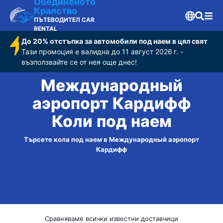
Обединеното
Кралство
ПЪТЕВОДИТЕЛ CAR
RENTAL
До 20% отстъпка за автомобили под наем в цял свят
Тази промоция е валидна до 11 август 2026 г. -
възползвайте се от нея още днес!
Международный
аэропорт Кардифф
Коли под наем
Търсете кола под наем в Международный аэропорт
Кардифф
Сравняваме всички известни доставчици