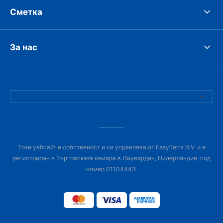
Сметка
За нас
Този уебсайт е собственост и се управлява от EasyTerra B.V. и е
регистриран в Търговската камара в Лиуварден, Нидерландия, под
номер 01104443.