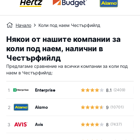
Начало
Коли под наем Честърфийлд
Някои от нашите компании за
коли под наем, налични в
Честърфийлд
Предлагаме сравнение на всички компании за коли под
наем в Честърфийлд:
Enterprise
8.1
(2409)
Н
Alamo
9
(10701)
Н
Avis
8
(7437)
Н