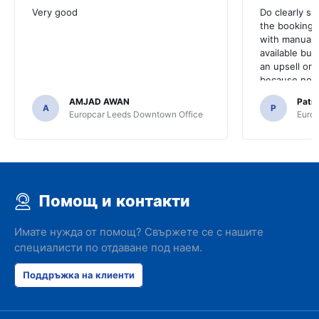
Very good
Do clearly s
the booking 
with manual 
available but 
an upsell or
because no ma
time of collec
AMJAD AWAN
Patr
A
P
Europcar Leeds Downtown Office
Europ
Помощ и контакти
Имате нужда от помощ? Свържете се с нашите
специалисти по отдаване под наем.
Поддръжка на клиенти