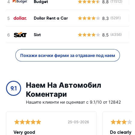
Budget
8.8
(11512)
Н
Dollar Rent a Car
8.3
(5291)
Н
Sixt
8.5
(4356)
Н
Покажи всички фирми за отдаване под наем
Наем На Автомобил
9.1
Коментари
Нашите клиенти ни оценяват с 9.1/10 от 12842
25-05-2026
Very good
Do clearly 