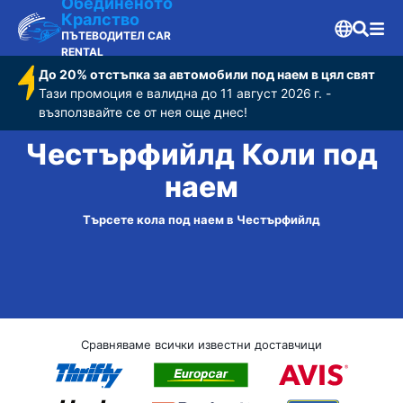
Обединеното
Кралство
ПЪТЕВОДИТЕЛ CAR
RENTAL
До 20% отстъпка за автомобили под наем в цял свят
Тази промоция е валидна до 11 август 2026 г. -
възползвайте се от нея още днес!
Честърфийлд Коли под
наем
Търсете кола под наем в Честърфийлд
Сравняваме всички известни доставчици