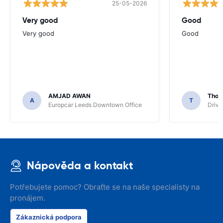
25-05-2026
Very good
Good
Very good
Good
AMJAD AWAN
Thom
A
T
Europcar Leeds Downtown Office
Driva
Nápověda a kontakt
Potřebujete pomoc? Obraťte se na naše specialisty na
pronájem.
Zákaznická podpora