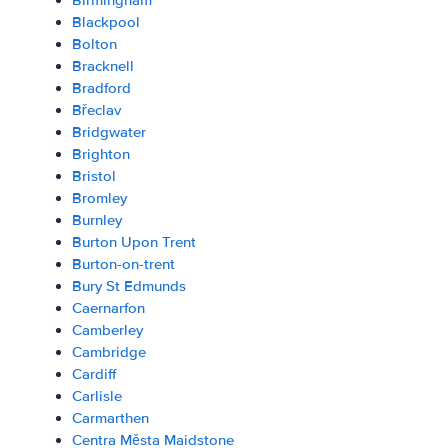
Birmingham
Blackpool
Bolton
Bracknell
Bradford
Břeclav
Bridgwater
Brighton
Bristol
Bromley
Burnley
Burton Upon Trent
Burton-on-trent
Bury St Edmunds
Caernarfon
Camberley
Cambridge
Cardiff
Carlisle
Carmarthen
Centra Města Maidstone