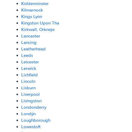
Kidderminster
Kilmarnock
Kings Lynn
Kingston Upon Tha
Kirkwall, Orkneje
Lancaster
Lancing
Leatherhead
Leeds
Leicester
Lerwick
Lichfield
Lincoln
Lisburn
Liverpool
Livingston
Londonderry
Londýn
Loughborough
Lowestoft