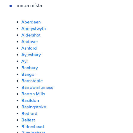
mapa místa
Aberdeen
Aberystwyth
Aldershot
Andover
Ashford
Aylesbury
Ayr
Banbury
Bangor
Barnstaple
Barrowinfurness
Barton Mills
Basildon
Basingstoke
Bedford
Belfast
Birkenhead