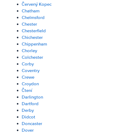
Červený Kopec
Chatham
Chelmsford
Chester
Chesterfield
Chichester
Chippenham
Chorley
Colchester
Corby
Coventry
Crewe
Croydon
Čtení
Darlington
Dartford
Derby
Didcot
Doncaster
Dover