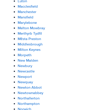
Luton
Macclesfield
Manchester
Mansfield
Marylebone
Melton Mowbray
Merthyrb Tydfil
Města Preston
Middlesbrough
Milton Keynes
Morpeth
New Malden
Newbury
Newcastle
Newport
Newquay
Newton Abbot
Newtownabbey
Northallerton
Northampton
Norwich