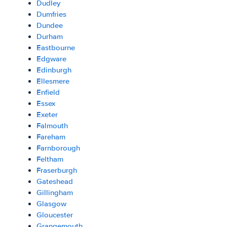
Dudley
Dumfries
Dundee
Durham
Eastbourne
Edgware
Edinburgh
Ellesmere
Enfield
Essex
Exeter
Falmouth
Fareham
Farnborough
Feltham
Fraserburgh
Gateshead
Gillingham
Glasgow
Gloucester
Grangemouth