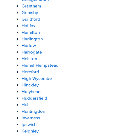
Grantham
Grimsby
Guildford
Halifax
Hamilton
Harlington
Harlow
Harrogate
Helston
Hemel Hempstead
Hereford
High Wycombe
Hinckley
Holyhead
Huddersfield
Hull
Huntingdon
Inverness
Ipswich
Keighley