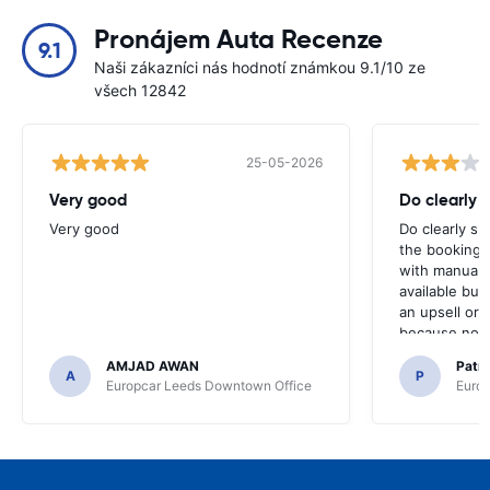
Pronájem Auta Recenze
9.1
Naši zákazníci nás hodnotí známkou 9.1/10 ze
všech 12842
25-05-2026
Very good
Do clearly 
Very good
Do clearly s
the booking 
with manual 
available but 
an upsell or
because no ma
time of collec
AMJAD AWAN
Patr
A
P
Europcar Leeds Downtown Office
Europ