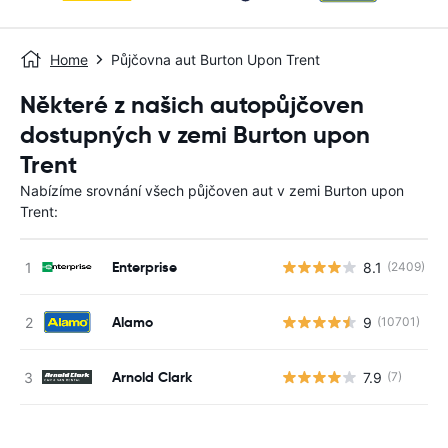
Home
Půjčovna aut Burton Upon Trent
Některé z našich autopůjčoven
dostupných v zemi Burton upon
Trent
Nabízíme srovnání všech půjčoven aut v zemi Burton upon
Trent:
Enterprise
8.1
(2409)
Alamo
9
(10701)
Arnold Clark
7.9
(7)