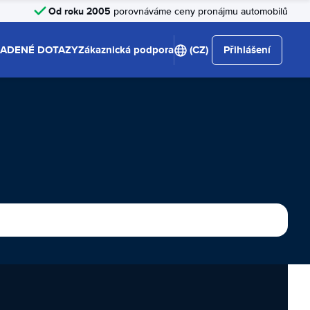
Od roku 2005
porovnáváme ceny pronájmu automobilů
LADENÉ DOTAZY
Zákaznická podpora
(CZ)
Přihlášení