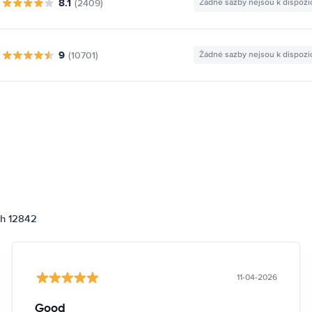
8.1
(2409)
Žádné sazby nejsou k dispozi
9
(10701)
Žádné sazby nejsou k dispozi
ch 12842
11-04-2026
Good