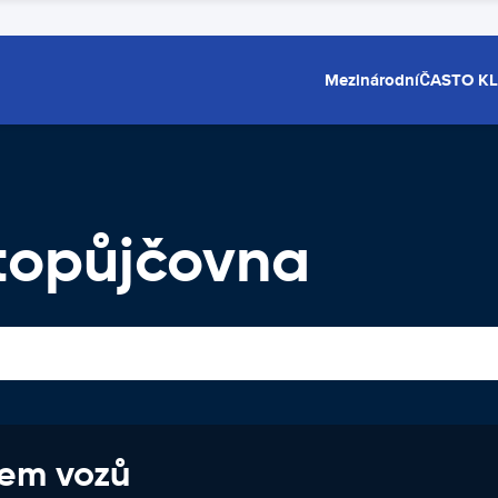
Mezinárodní
ČASTO K
topůjčovna
jem vozů