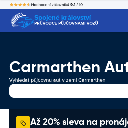
9.1
Hodnocení zákazníků
/ 10
Spojené království
PRŮVODCE PŮJČOVNAMI VOZŮ
Carmarthen Au
Vyhledat půjčovnu aut v zemi Carmarthen
Až 20% sleva na proná