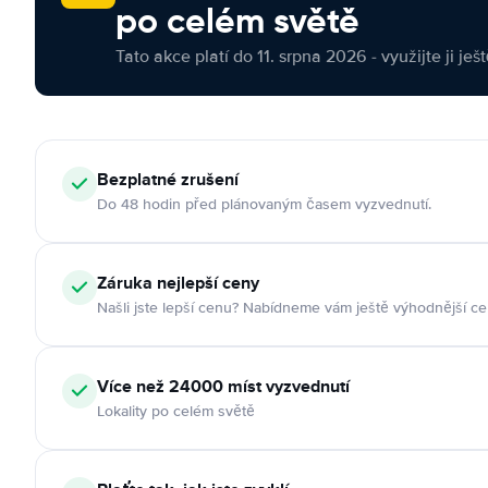
po celém světě
Tato akce platí do 11. srpna 2026 - využijte ji ješ
Bezplatné zrušení
Do 48 hodin před plánovaným časem vyzvednutí.
Záruka nejlepší ceny
Našli jste lepší cenu? Nabídneme vám ještě výhodnější ce
Více než 24000 míst vyzvednutí
Lokality po celém světě