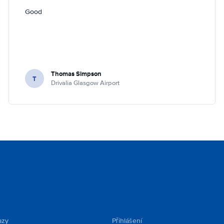
Good
Thomas Simpson
T
Drivalia Glasgow Airport
azy
Přihlášení