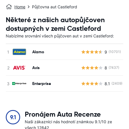
Home
Půjčovna aut Castleford
Některé z našich autopůjčoven
dostupných v zemi Castleford
Nabízíme srovnání všech půjčoven aut v zemi Castleford:
Alamo
9
(10701)
Avis
8
(7437)
Enterprise
8.1
(2409)
Pronájem Auta Recenze
9.1
Naši zákazníci nás hodnotí známkou 9.1/10 ze
všech 12842