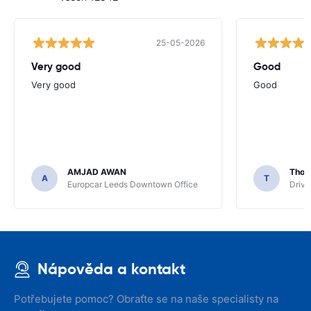
25-05-2026
Very good
Good
Very good
Good
AMJAD AWAN
Thom
A
T
Europcar Leeds Downtown Office
Driva
Nápověda a kontakt
Potřebujete pomoc? Obraťte se na naše specialisty na