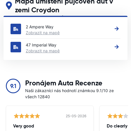
Mapa umístění půjčoven aut v
zemi Croydon
Podívejte se na naše hlavní půjčovny aut v zemi Croydon
2 Ampere Way
Zobrazit na mapě
47 Imperial Way
Zobrazit na mapě
Pronájem Auta Recenze
9.1
Naši zákazníci nás hodnotí známkou 9.1/10 ze
všech 12840
25-05-2026
Very good
Do clearly 