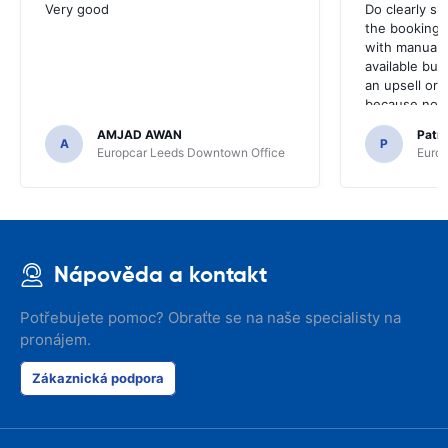
Very good
Do clearly s
the booking 
with manual 
available but 
an upsell or
because no ma
time of collec
AMJAD AWAN
Patr
A
P
Europcar Leeds Downtown Office
Europ
Nápověda a kontakt
Potřebujete pomoc? Obraťte se na naše specialisty na
pronájem.
Zákaznická podpora