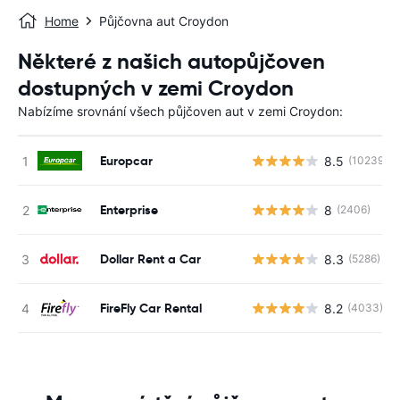
Home
Půjčovna aut Croydon
Některé z našich autopůjčoven
dostupných v zemi Croydon
Nabízíme srovnání všech půjčoven aut v zemi Croydon:
Europcar
8.5
(10239)
Enterprise
8
(2406)
Dollar Rent a Car
8.3
(5286)
FireFly Car Rental
8.2
(4033)