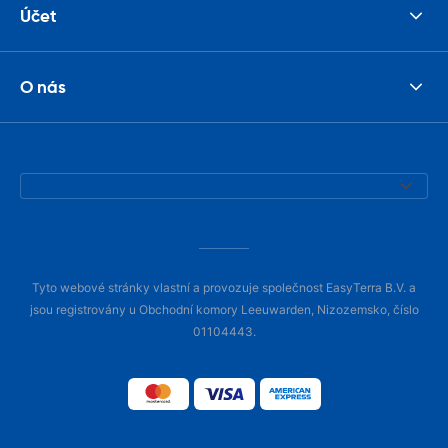
Účet
O nás
Tyto webové stránky vlastní a provozuje společnost EasyTerra B.V. a
jsou registrovány u Obchodní komory Leeuwarden, Nizozemsko, číslo
01104443.