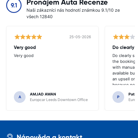
Pronájem Auta Recenze
9.1
Naši zákazníci nás hodnotí známkou 9.1/10 ze
všech 12840
25-05-2026
Very good
Do clearly 
Very good
Do clearly s
the booking 
with manual 
available but 
an upsell or
because no ma
time of collec
AMJAD AWAN
Patr
A
P
Europcar Leeds Downtown Office
Europ
Nápověda a kontakt