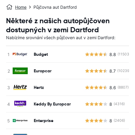
Home
Půjčovna aut Dartford
Některé z našich autopůjčoven
dostupných v zemi Dartford
Nabízíme srovnání všech půjčoven aut v zemi Dartford:
Budget
8.8
(11503)
Europcar
8.7
(10239)
Hertz
8.6
(8807)
Keddy By Europcar
8
(4316)
Enterprise
8
(2406)