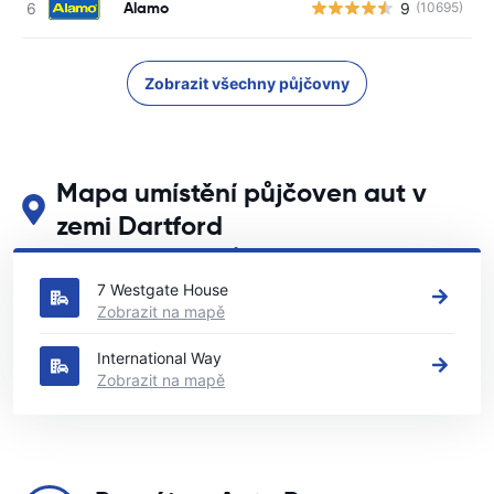
Alamo
9
(10695)
Zobrazit všechny půjčovny
Mapa umístění půjčoven aut v
zemi Dartford
Podívejte se na naše hlavní půjčovny aut v zemi Dartford
7 Westgate House
Zobrazit na mapě
International Way
Zobrazit na mapě