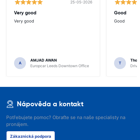
25-05-2026
Very good
Good
Very good
Good
AMJAD AWAN
Thom
A
T
Europcar Leeds Downtown Office
Driva
Nápověda a kontakt
Potřebujete pomoc? Obraťte se na naše specialisty na
pronájem.
Zákaznická podpora