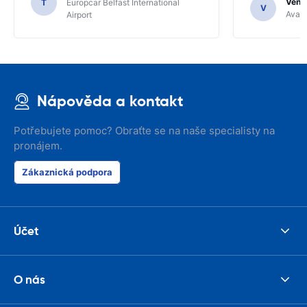
Venka
T
Europcar Belfast International
V
Avant
Airport
Nápověda a kontakt
Potřebujete pomoc? Obraťte se na naše specialisty na
pronájem.
Zákaznická podpora
Účet
O nás