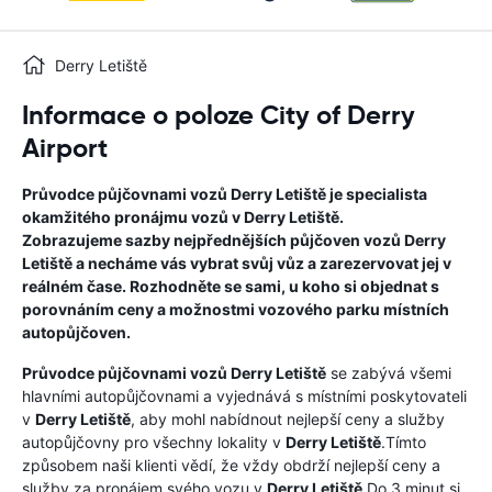
Derry Letiště
Informace o poloze City of Derry
Airport
Průvodce půjčovnami vozů
Derry Letiště
je specialista
okamžitého pronájmu vozů v
Derry Letiště
.
Zobrazujeme sazby nejpřednějších půjčoven vozů
Derry
Letiště
a necháme vás vybrat svůj vůz a zarezervovat jej v
reálném čase. Rozhodněte se sami, u koho si objednat s
porovnáním ceny a možnostmi vozového parku místních
autopůjčoven.
Průvodce půjčovnami vozů
Derry Letiště
se zabývá všemi
hlavními autopůjčovnami a vyjednává s místními poskytovateli
v
Derry Letiště
, aby mohl nabídnout nejlepší ceny a služby
autopůjčovny pro všechny lokality v
Derry Letiště
.Tímto
způsobem naši klienti vědí, že vždy obdrží nejlepší ceny a
služby za pronájem svého vozu v
Derry Letiště
Do 3 minut si