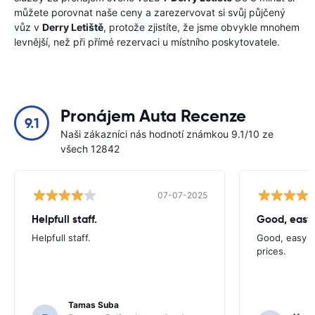
můžete porovnat naše ceny a zarezervovat si svůj půjčený
vůz v
Derry Letiště
, protože zjistíte, že jsme obvykle mnohem
levnější, než při přímé rezervaci u místního poskytovatele.
Pronájem Auta Recenze
9.1
Naši zákazníci nás hodnotí známkou 9.1/10 ze
všech 12842
07-07-2025
Helpfull staff.
Good, easy
Helpfull staff.
Good, easy t
prices.
Tamas Suba