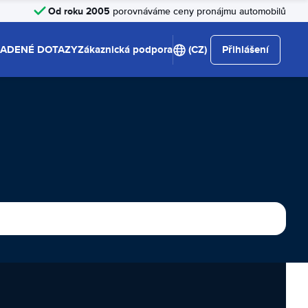
Od roku 2005
porovnáváme ceny pronájmu automobilů
LADENÉ DOTAZY
Zákaznická podpora
(CZ)
Přihlášení