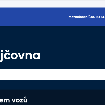
Mezinárodní
ČASTO K
jčovna
jem vozů