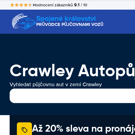
9.1
Hodnocení zákazníků
/ 10
Spojené království
PRŮVODCE PŮJČOVNAMI VOZŮ
Crawley Autopů
Vyhledat půjčovnu aut v zemi Crawley
Až 20% sleva na proná