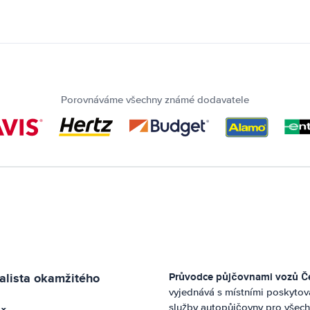
Porovnáváme všechny známé dodavatele
alista okamžitého
Průvodce půjčovnami vozů
Č
vyjednává s místními poskytov
služby autopůjčovny pro všech