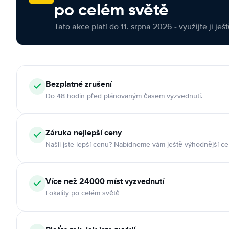
po celém světě
Tato akce platí do 11. srpna 2026 - využijte ji ješ
Bezplatné zrušení
Do 48 hodin před plánovaným časem vyzvednutí.
Záruka nejlepší ceny
Našli jste lepší cenu? Nabídneme vám ještě výhodnější ce
Více než 24000 míst vyzvednutí
Lokality po celém světě