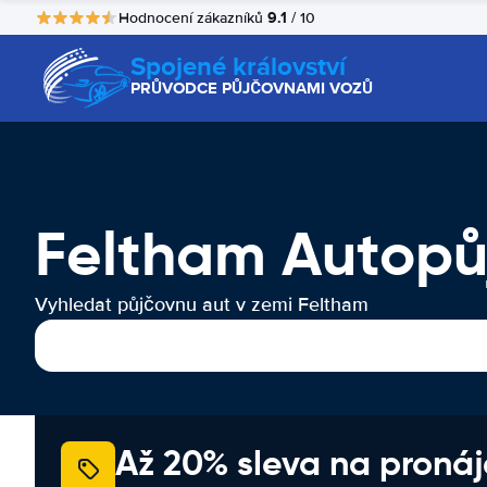
9.1
Hodnocení zákazníků
/ 10
Spojené království
PRŮVODCE PŮJČOVNAMI VOZŮ
Feltham Autopů
Vyhledat půjčovnu aut v zemi Feltham
Až 20% sleva na proná