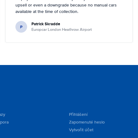
upsell or even a downgrade because no manual cars
available at the time of collection.
Patrick Skradde
P
Europcar London Heathrow Airport
azy
Přihlášení
dpora
Zapomenuté heslo
Vytvořit účet