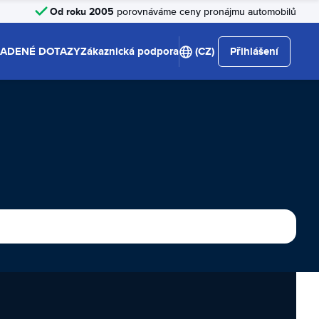
Od roku 2005
porovnáváme ceny pronájmu automobilů
LADENÉ DOTAZY
Zákaznická podpora
(CZ)
Přihlášení