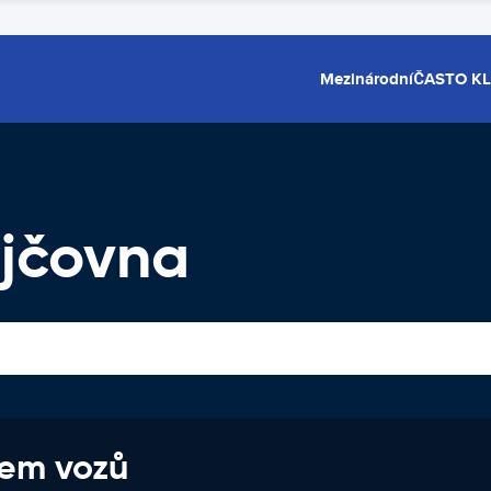
Mezinárodní
ČASTO K
jčovna
jem vozů