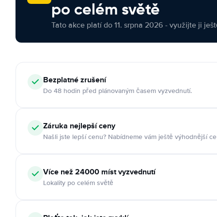
po celém světě
Tato akce platí do 11. srpna 2026 - využijte ji ješ
Bezplatné zrušení
Do 48 hodin před plánovaným časem vyzvednutí.
Záruka nejlepší ceny
Našli jste lepší cenu? Nabídneme vám ještě výhodnější ce
Více než 24000 míst vyzvednutí
Lokality po celém světě