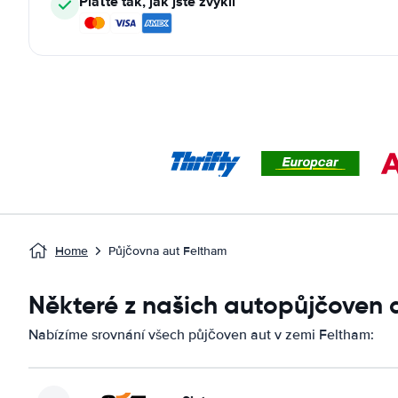
Plaťte tak, jak jste zvyklí
Home
Půjčovna aut Feltham
Některé z našich autopůjčoven 
Nabízíme srovnání všech půjčoven aut v zemi Feltham: