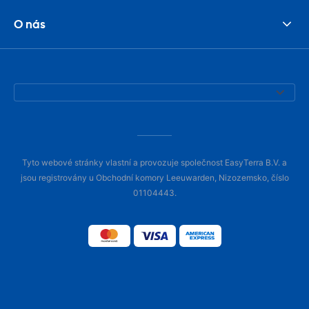
O nás
Tyto webové stránky vlastní a provozuje společnost EasyTerra B.V. a
jsou registrovány u Obchodní komory Leeuwarden, Nizozemsko, číslo
01104443.