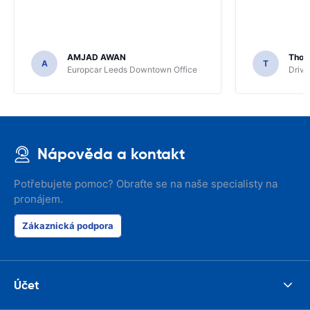
AMJAD AWAN
Thom
A
T
Europcar Leeds Downtown Office
Driva
Nápověda a kontakt
Potřebujete pomoc? Obraťte se na naše specialisty na
pronájem.
Zákaznická podpora
Účet