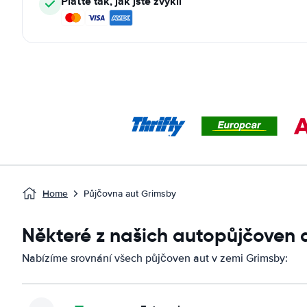
Plaťte tak, jak jste zvyklí
Home
Půjčovna aut Grimsby
Některé z našich autopůjčoven 
Nabízíme srovnání všech půjčoven aut v zemi Grimsby: