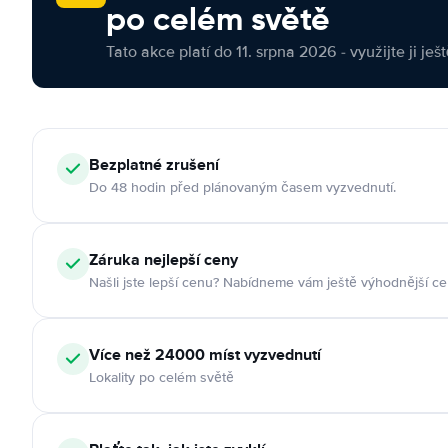
po celém světě
Tato akce platí do 11. srpna 2026 - využijte ji ješ
Bezplatné zrušení
Do 48 hodin před plánovaným časem vyzvednutí.
Záruka nejlepší ceny
Našli jste lepší cenu? Nabídneme vám ještě výhodnější ce
Více než 24000 míst vyzvednutí
Lokality po celém světě