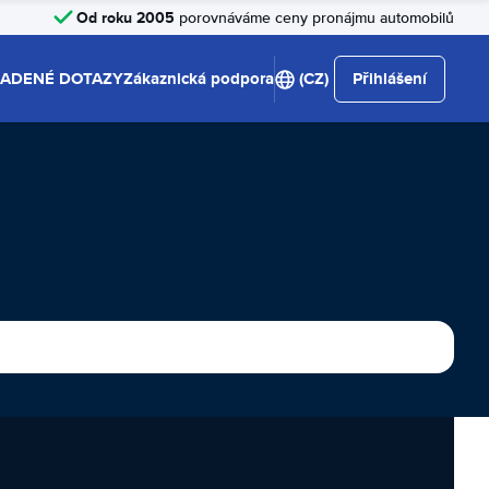
Od roku 2005
porovnáváme ceny pronájmu automobilů
LADENÉ DOTAZY
Zákaznická podpora
(CZ)
Přihlášení