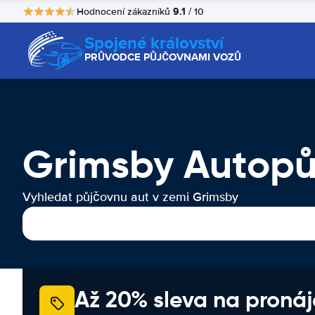
9.1
Hodnocení zákazníků
/ 10
Spojené království
PRŮVODCE PŮJČOVNAMI VOZŮ
Grimsby Autopů
Vyhledat půjčovnu aut v zemi Grimsby
Až 20% sleva na proná