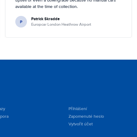
upsell or even a downgrade because no manual cars
available at the time of collection.
Patrick Skradde
P
Europcar London Heathrow Airport
azy
Přihlášení
dpora
Zapomenuté heslo
Vytvořit účet