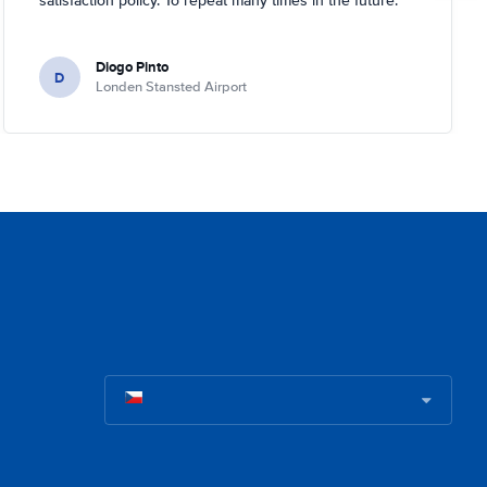
satisfaction policy. To repeat many times in the future.
Diogo Pinto
D
Londen Stansted Airport