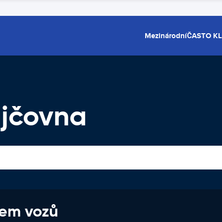
Mezinárodní
ČASTO K
jčovna
jem vozů