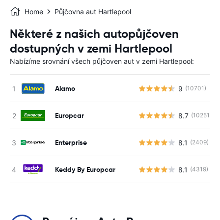
Home
Půjčovna aut Hartlepool
Některé z našich autopůjčoven
dostupných v zemi Hartlepool
Nabízíme srovnání všech půjčoven aut v zemi Hartlepool:
Alamo
9
(10701)
Europcar
8.7
(10251)
Enterprise
8.1
(2409)
Keddy By Europcar
8.1
(4319)