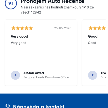
Pronájem Auta Recenze
9.1
Naši zákazníci nás hodnotí známkou 9.1/10 ze
všech 12842
25-05-2026
Very good
Good
Very good
Good
AMJAD AWAN
Thom
A
T
Europcar Leeds Downtown Office
Driva
Nápověda a kontakt