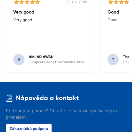
25-05-2026
Very good
Good
Very good
Good
AMJAD AWAN
Thom
A
T
Europcar Leeds Downtown Office
Driva
Nápověda a kontakt
Potřebujete pomoc? Obraťte se na naše specialisty na
pronájem.
Zákaznická podpora