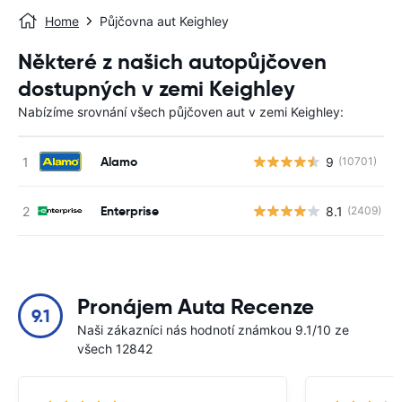
Home
Půjčovna aut Keighley
Některé z našich autopůjčoven
dostupných v zemi Keighley
Nabízíme srovnání všech půjčoven aut v zemi Keighley:
Alamo
9
(10701)
Enterprise
8.1
(2409)
Pronájem Auta Recenze
9.1
Naši zákazníci nás hodnotí známkou 9.1/10 ze
všech 12842