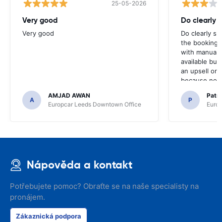
25-05-2026
Very good
Do clearly 
Very good
Do clearly s
the booking 
with manual 
available but 
an upsell or
because no ma
time of collec
AMJAD AWAN
Patr
A
P
Europcar Leeds Downtown Office
Europ
Nápověda a kontakt
Potřebujete pomoc? Obraťte se na naše specialisty na
pronájem.
Zákaznická podpora