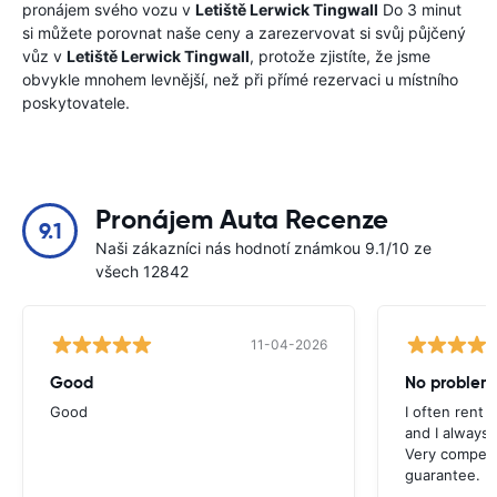
pronájem svého vozu v
Letiště Lerwick Tingwall
Do 3 minut
si můžete porovnat naše ceny a zarezervovat si svůj půjčený
vůz v
Letiště Lerwick Tingwall
, protože zjistíte, že jsme
obvykle mnohem levnější, než při přímé rezervaci u místního
poskytovatele.
Pronájem Auta Recenze
9.1
Naši zákazníci nás hodnotí známkou 9.1/10 ze
všech 12842
11-04-2026
Good
No problem
Good
I often rent 
and I always 
Very competit
guarantee.