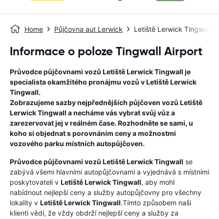
Home
Půjčovna aut Lerwick
Letiště Lerwick Tingwall
Informace o poloze Tingwall Airport
Průvodce půjčovnami vozů
Letiště Lerwick Tingwall
je
specialista okamžitého pronájmu vozů v
Letiště Lerwick
Tingwall
.
Zobrazujeme sazby nejpřednějších půjčoven vozů
Letiště
Lerwick Tingwall
a necháme vás vybrat svůj vůz a
zarezervovat jej v reálném čase. Rozhodněte se sami, u
koho si objednat s porovnáním ceny a možnostmi
vozového parku místních autopůjčoven.
Průvodce půjčovnami vozů
Letiště Lerwick Tingwall
se
zabývá všemi hlavními autopůjčovnami a vyjednává s místními
poskytovateli v
Letiště Lerwick Tingwall
, aby mohl
nabídnout nejlepší ceny a služby autopůjčovny pro všechny
lokality v
Letiště Lerwick Tingwall
.Tímto způsobem naši
klienti vědí, že vždy obdrží nejlepší ceny a služby za