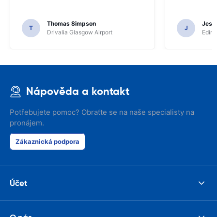
Thomas Simpson
Jesu
T
J
Drivalia Glasgow Airport
Edinb
Nápověda a kontakt
Potřebujete pomoc? Obraťte se na naše specialisty na
pronájem.
Zákaznická podpora
Účet