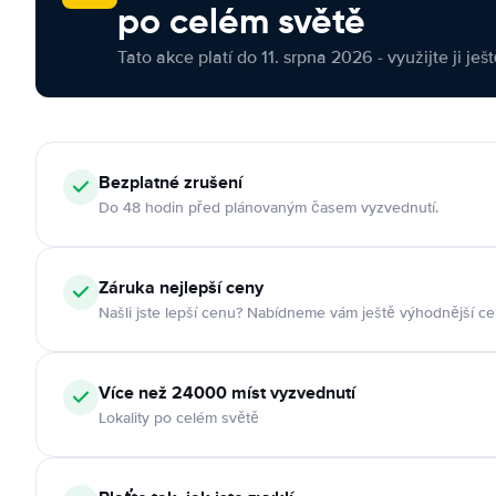
po celém světě
Tato akce platí do 11. srpna 2026 - využijte ji ješ
Bezplatné zrušení
Do 48 hodin před plánovaným časem vyzvednutí.
Záruka nejlepší ceny
Našli jste lepší cenu? Nabídneme vám ještě výhodnější ce
Více než 24000 míst vyzvednutí
Lokality po celém světě