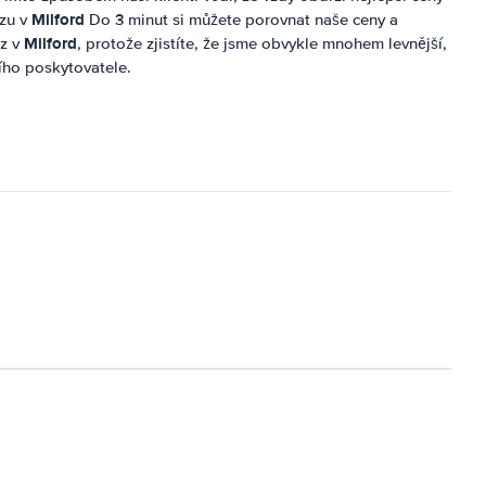
Milford
ozu v
Do 3 minut si můžete porovnat naše ceny a
Milford
ůz v
, protože zjistíte, že jsme obvykle mnohem levnější,
ního poskytovatele.