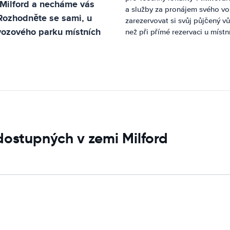
Milford
a necháme vás
a služby za pronájem svého v
 Rozhodněte se sami, u
zarezervovat si svůj půjčený v
vozového parku místních
než při přímé rezervaci u míst
dostupných v zemi Milford