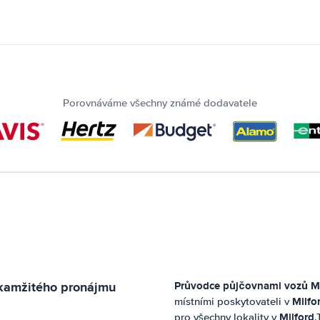
Porovnáváme všechny známé dodavatele
okamžitého pronájmu
Průvodce půjčovnami vozů
M
Milfo
místními poskytovateli v
Milford
pro všechny lokality v
.