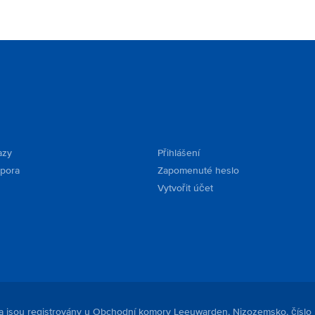
azy
Přihlášení
dpora
Zapomenuté heslo
Vytvořit účet
. a jsou registrovány u Obchodní komory Leeuwarden, Nizozemsko, číslo