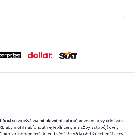
ilford
se zabývá všemi hlavními autopůjčovnami a vyjednává s
rd
, aby mohl nabídnout nejlepší ceny a služby autopůjčovny
Tímto způsobem naši klienti vědí, že vždy obdrží nejlepší ceny