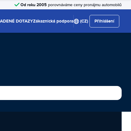
Od roku 2005
porovnáváme ceny pronájmu automobilů
LADENÉ DOTAZY
Zákaznická podpora
(CZ)
Přihlášení