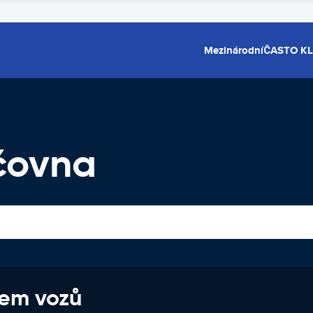
Mezinárodní
ČASTO K
čovna
jem vozů