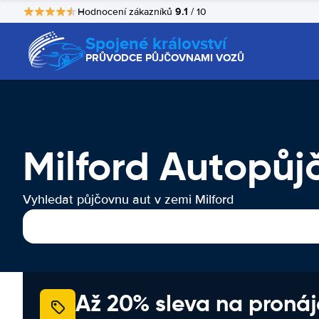
9.1
Hodnocení zákazníků
/ 10
Spojené království
PRŮVODCE PŮJČOVNAMI VOZŮ
Milford Autopůj
Vyhledat půjčovnu aut v zemi Milford
Až 20% sleva na proná