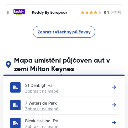
Keddy By Europcar
8.1
(4316)
Zobrazit všechny půjčovny
Mapa umístění půjčoven aut v
zemi Milton Keynes
Podívejte se na naše hlavní půjčovny aut v zemi Milton Keynes
21 Denbigh Hall
Zobrazit na mapě
7 Waterside Park
Zobrazit na mapě
Bleak Hall Ind. Est.
Zobrazit na mapě