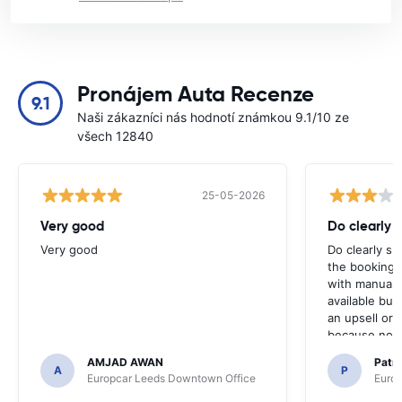
Pronájem Auta Recenze
9.1
Naši zákazníci nás hodnotí známkou 9.1/10 ze
všech 12840
25-05-2026
Very good
Do clearly 
Very good
Do clearly s
the booking 
with manual 
available but 
an upsell or
because no ma
time of collec
AMJAD AWAN
Patr
A
P
Europcar Leeds Downtown Office
Europ