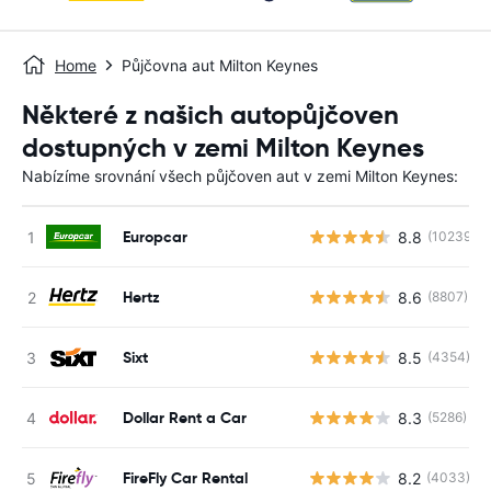
Home
Půjčovna aut Milton Keynes
Některé z našich autopůjčoven
dostupných v zemi Milton Keynes
Nabízíme srovnání všech půjčoven aut v zemi Milton Keynes:
Europcar
8.8
(10239)
Hertz
8.6
(8807)
Sixt
8.5
(4354)
Dollar Rent a Car
8.3
(5286)
FireFly Car Rental
8.2
(4033)