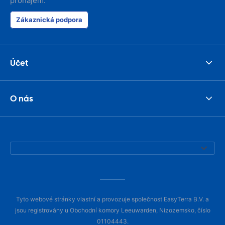
pronájem.
Zákaznická podpora
Účet
O nás
Tyto webové stránky vlastní a provozuje společnost EasyTerra B.V. a
jsou registrovány u Obchodní komory Leeuwarden, Nizozemsko, číslo
01104443.