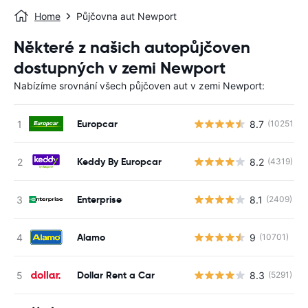
Home
Půjčovna aut Newport
Některé z našich autopůjčoven
dostupných v zemi Newport
Nabízíme srovnání všech půjčoven aut v zemi Newport:
Europcar
8.7
(10251)
Keddy By Europcar
8.2
(4319)
Enterprise
8.1
(2409)
Alamo
9
(10701)
Dollar Rent a Car
8.3
(5291)