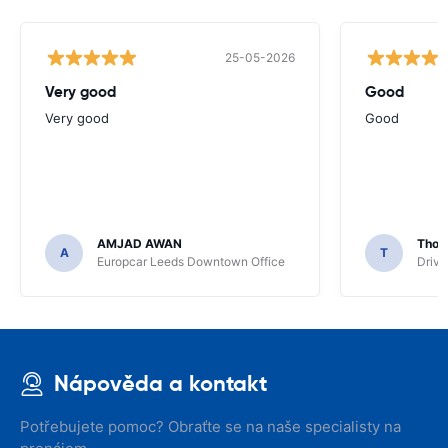
25-05-2026
Very good
Good
Very good
Good
AMJAD AWAN
Thom
A
T
Europcar Leeds Downtown Office
Driva
Nápověda a kontakt
Potřebujete pomoc? Obraťte se na naše specialisty na