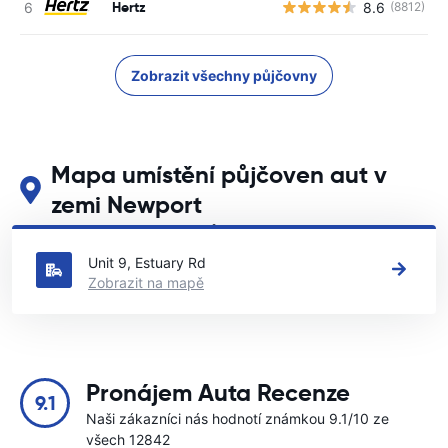
Hertz
8.6
(8812)
Zobrazit všechny půjčovny
Mapa umístění půjčoven aut v
zemi Newport
Podívejte se na naše hlavní půjčovny aut v zemi Newport
Unit 9, Estuary Rd
Zobrazit na mapě
Pronájem Auta Recenze
9.1
Naši zákazníci nás hodnotí známkou 9.1/10 ze
všech 12842