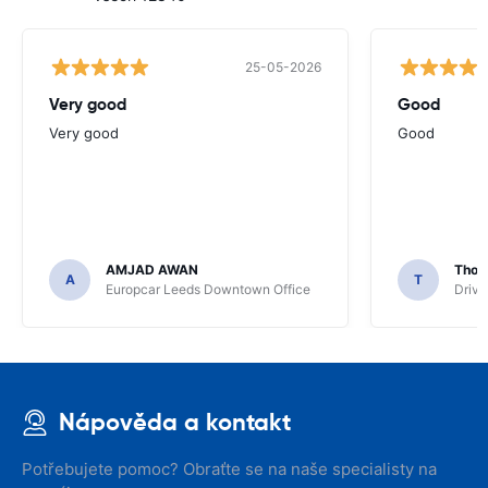
25-05-2026
Very good
Good
Very good
Good
AMJAD AWAN
Thom
A
T
Europcar Leeds Downtown Office
Driva
Nápověda a kontakt
Potřebujete pomoc? Obraťte se na naše specialisty na