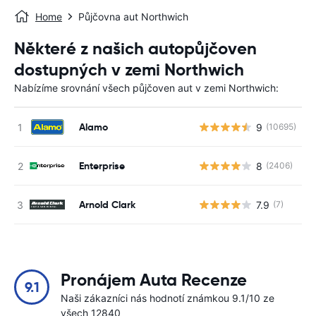
Home
Půjčovna aut Northwich
Některé z našich autopůjčoven
dostupných v zemi Northwich
Nabízíme srovnání všech půjčoven aut v zemi Northwich:
Alamo
9
(10695)
Enterprise
8
(2406)
Arnold Clark
7.9
(7)
Pronájem Auta Recenze
9.1
Naši zákazníci nás hodnotí známkou 9.1/10 ze
všech 12840