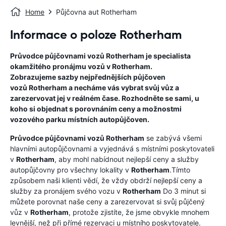
Home
Půjčovna aut Rotherham
Informace o poloze Rotherham
Průvodce půjčovnami vozů
Rotherham
je specialista
okamžitého pronájmu vozů v
Rotherham
.
Zobrazujeme sazby nejpřednějších půjčoven
vozů
Rotherham
a necháme vás vybrat svůj vůz a
zarezervovat jej v reálném čase. Rozhodněte se sami, u
koho si objednat s porovnáním ceny a možnostmi
vozového parku místních autopůjčoven.
Průvodce půjčovnami vozů
Rotherham
se zabývá všemi
hlavními autopůjčovnami a vyjednává s místními poskytovateli
v
Rotherham
, aby mohl nabídnout nejlepší ceny a služby
autopůjčovny pro všechny lokality v
Rotherham
.Tímto
způsobem naši klienti vědí, že vždy obdrží nejlepší ceny a
služby za pronájem svého vozu v
Rotherham
Do 3 minut si
můžete porovnat naše ceny a zarezervovat si svůj půjčený
vůz v
Rotherham
, protože zjistíte, že jsme obvykle mnohem
levnější, než při přímé rezervaci u místního poskytovatele.