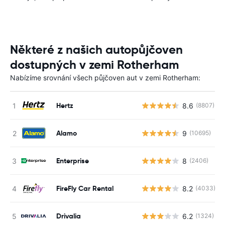
Některé z našich autopůjčoven
dostupných v zemi Rotherham
Nabízíme srovnání všech půjčoven aut v zemi Rotherham:
Hertz
8.6
(8807)
Alamo
9
(10695)
Enterprise
8
(2406)
FireFly Car Rental
8.2
(4033)
Drivalia
6.2
(1324)