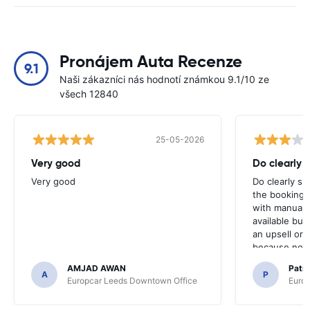
Pronájem Auta Recenze
9.1
Naši zákazníci nás hodnotí známkou 9.1/10 ze
všech 12840
25-05-2026
Very good
Do clearly 
Very good
Do clearly s
the booking 
with manual 
available but 
an upsell or
because no ma
time of collec
AMJAD AWAN
Patr
A
P
Europcar Leeds Downtown Office
Europ