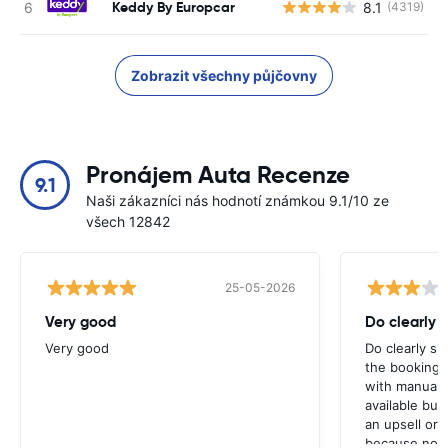
Keddy By Europcar
8.1
(4319)
Zobrazit všechny půjčovny
Pronájem Auta Recenze
9.1
Naši zákazníci nás hodnotí známkou 9.1/10 ze
všech 12842
25-05-2026
Very good
Do clearly 
Very good
Do clearly s
the booking 
with manual 
available but 
an upsell or
because no ma