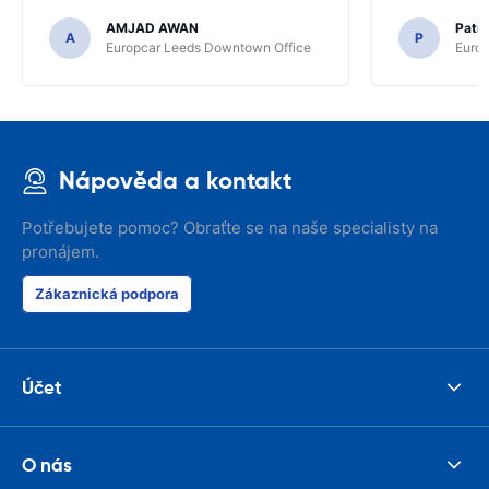
time of collec
AMJAD AWAN
Patr
A
P
Europcar Leeds Downtown Office
Europ
Nápověda a kontakt
Potřebujete pomoc? Obraťte se na naše specialisty na
pronájem.
Zákaznická podpora
Účet
O nás