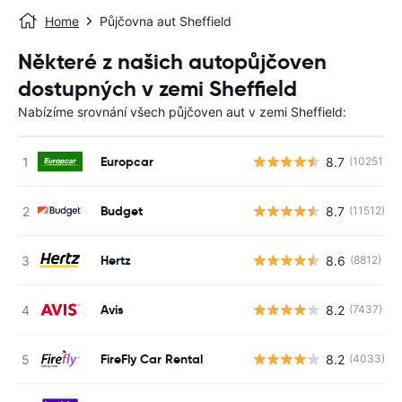
Home
Půjčovna aut Sheffield
Některé z našich autopůjčoven
dostupných v zemi Sheffield
Nabízíme srovnání všech půjčoven aut v zemi Sheffield:
Europcar
8.7
(10251)
Budget
8.7
(11512)
Hertz
8.6
(8812)
Avis
8.2
(7437)
FireFly Car Rental
8.2
(4033)